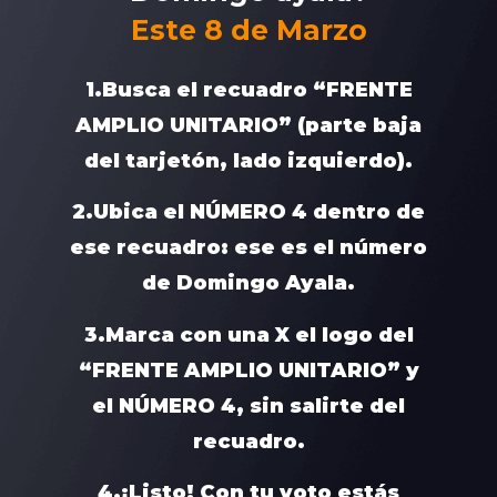
Este 8 de Marzo
1.Busca el recuadro
“FRENTE
AMPLIO UNITARIO”
(parte baja
del tarjetón, lado izquierdo).
2.Ubica el
NÚMERO 4
dentro de
ese recuadro: ese es el número
de
Domingo Ayala
.
3.Marca con una
X
el logo del
“FRENTE AMPLIO UNITARIO”
y
el
NÚMERO 4
,
sin salirte del
recuadro
.
4.¡Listo! Con tu voto estás