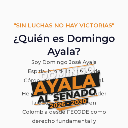
"SIN LUCHAS NO HAY VICTORIAS"
¿Quién es Domingo
Ayala?
Soy Domingo José Ayala
Espitia, hijo del territorio de
Córdoba y de la lucha sindical.
He dedicado mi vida a defender
la educación pública en
Colombia desde FECODE como
derecho fundamental y